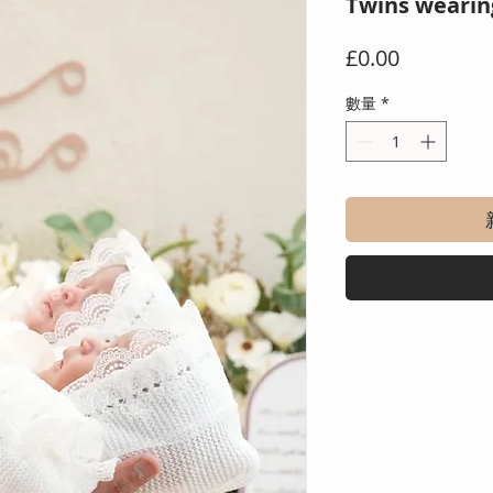
Twins wearin
價
£0.00
格
數量
*