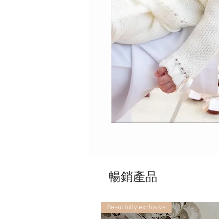
暢銷產品
Beautifully exclusive