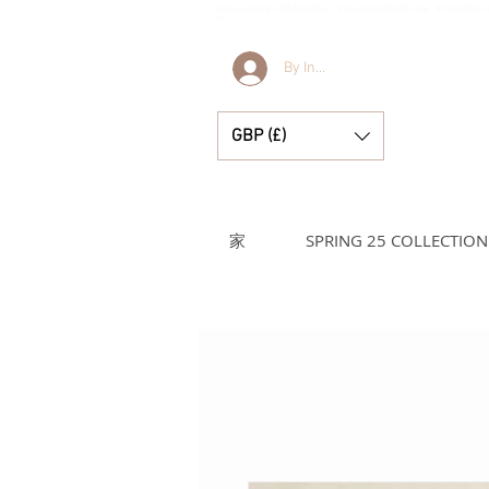
Bella & Lucella 是一家婴儿用品精品店，专营令人惊艳的西班牙婴儿服装、婴儿毯和漂亮
刻。
By Invitation Only
GBP (£)
家
SPRING 25 COLLECTION