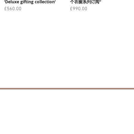
‘Deluxe gifting collection’
个衣橱系列订阅”
價格
價格
£560.00
£990.00