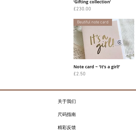
‘Gifting collection’
價格
£230.00
Beutiful note card
Note card ~ ‘It’s a girl!’
快速瀏覽
價格
£2.50
关于我们
尺码指南
精彩反馈