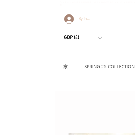
Bella & Lucella 是一家婴儿用品精品店，专营令人惊艳的西班牙婴儿服装、婴儿毯和漂亮
刻。
By Invitation Only
GBP (£)
家
SPRING 25 COLLECTION