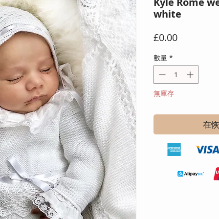
Kyle Rome wea
white
價
£0.00
格
數量
*
無庫存
在