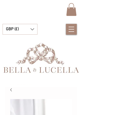
GBP (£)
Bella & Lucella 是一家婴儿用品精品店，专营令人惊艳的西班牙婴儿服装、婴儿毯和漂亮的小配饰，适合您的珍贵时刻。