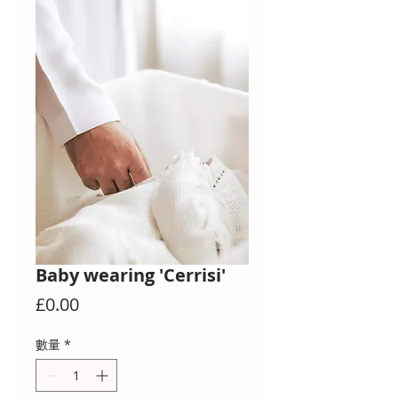
Baby wearing 'Cerrisi'
價
£0.00
格
數量
*