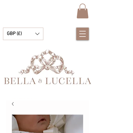
GBP (£)
Bella & Lucella 是一家婴儿用品精品店，专营令人惊艳的西班牙婴儿服装、婴儿毯和漂亮的小配饰，适合您的珍贵时刻。