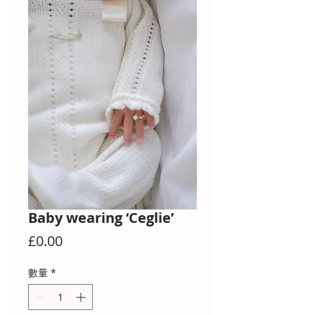
Baby wearing ‘Ceglie’
價
£0.00
格
數量
*